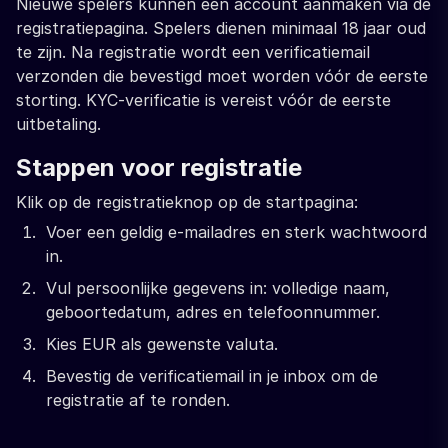
Nieuwe spelers kunnen een account aanmaken via de
registratiepagina. Spelers dienen minimaal 18 jaar oud
te zijn. Na registratie wordt een verificatiemail
verzonden die bevestigd moet worden vóór de eerste
storting. KYC-verificatie is vereist vóór de eerste
uitbetaling.
Stappen voor registratie
Klik op de registratieknop op de startpagina:
Voer een geldig e-mailadres en sterk wachtwoord
in.
Vul persoonlijke gegevens in: volledige naam,
geboortedatum, adres en telefoonnummer.
Kies EUR als gewenste valuta.
Bevestig de verificatiemail in je inbox om de
registratie af te ronden.