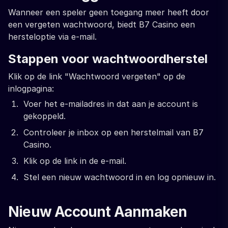
Wanneer een speler geen toegang meer heeft door
een vergeten wachtwoord, biedt B7 Casino een
hersteloptie via e-mail.
Stappen voor wachtwoordherstel
Klik op de link "Wachtwoord vergeten" op de
inlogpagina:
Voer het e-mailadres in dat aan je account is
gekoppeld.
Controleer je inbox op een herstelmail van B7
Casino.
Klik op de link in de e-mail.
Stel een nieuw wachtwoord in en log opnieuw in.
Nieuw Account Aanmaken