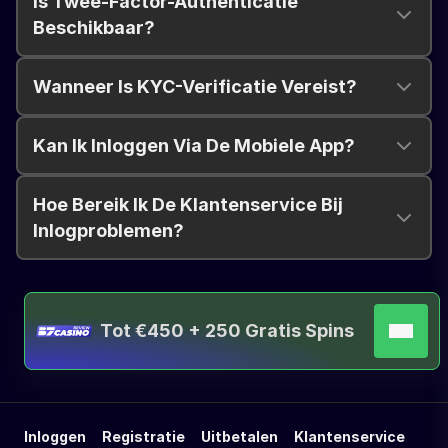
Is Twee-Factor-Authenticatie
Beschikbaar?
Wanneer Is KYC-Verificatie Vereist?
Kan Ik Inloggen Via De Mobiele App?
Hoe Bereik Ik De Klantenservice Bij
Inlogproblemen?
Tot €450 + 250 Gratis Spins
Inloggen
Registratie
Uitbetalen
Klantenservice