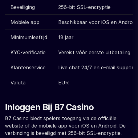
Beveiliging
256-bit SSL-encryptie
Mobiele app
Beschikbaar voor iOS en Android
Minimumleeftijd
18 jaar
KYC-verificatie
Vereist vóór eerste uitbetaling
Klantenservice
Live chat 24/7 en e-mail
support@
Valuta
EUR
Inloggen Bij B7 Casino
B7 Casino biedt spelers toegang via de officiële
website of de mobiele app voor iOS en Android. De
verbinding is beveiligd met 256-bit SSL-encryptie.