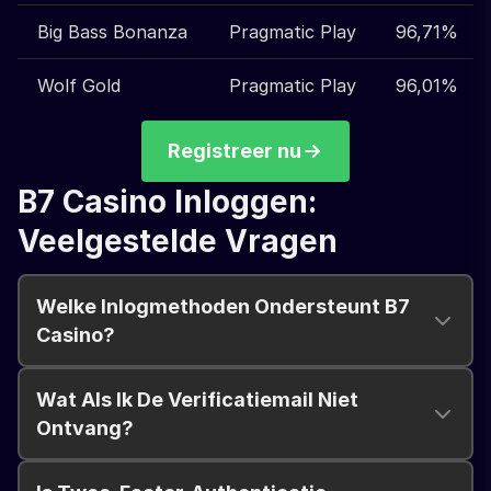
Big Bass Bonanza
Pragmatic Play
96,71%
Wolf Gold
Pragmatic Play
96,01%
Registreer nu
B7 Casino Inloggen:
Veelgestelde Vragen
Welke Inlogmethoden Ondersteunt B7
Casino?
Wat Als Ik De Verificatiemail Niet
Ontvang?