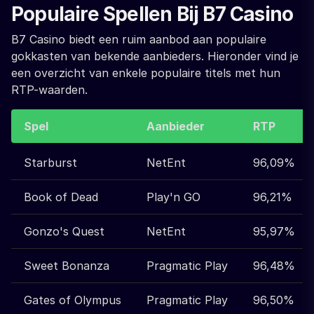
Populaire Spellen Bij B7 Casino
B7 Casino biedt een ruim aanbod aan populaire
gokkasten van bekende aanbieders. Hieronder vind je
een overzicht van enkele populaire titels met hun
RTP-waarden.
Spel
Aanbieder
RTP
Starburst
NetEnt
96,09%
Book of Dead
Play'n GO
96,21%
Gonzo's Quest
NetEnt
95,97%
Sweet Bonanza
Pragmatic Play
96,48%
Gates of Olympus
Pragmatic Play
96,50%